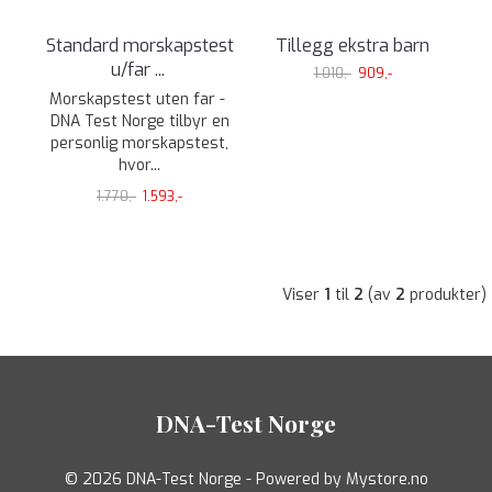
Standard morskapstest
Tillegg ekstra barn
u/far
...
1.010,-
909,-
Morskapstest uten far -
DNA Test Norge tilbyr en
personlig morskapstest,
hvor...
1.770,-
1.593,-
Viser
1
til
2
(av
2
produkter)
DNA-Test Norge
© 2026 DNA-Test Norge - Powered by
Mystore.no