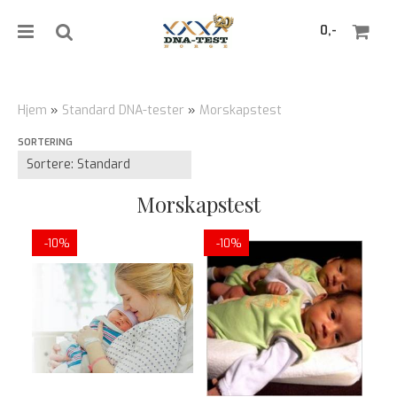
0,-
Hjem
»
Standard DNA-tester
»
Morskapstest
SORTERING
Nullstill
Trykk ENTER for å søke
Morskapstest
-10%
-10%