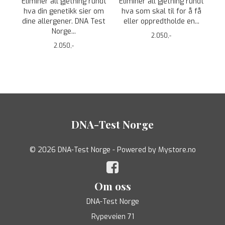
Eliminer all gjetning rundt
Eliminer all gjetning rundt
hva din genetikk sier om
hva som skal til for å få
dine allergener. DNA Test
eller oppredtholde en...
Norge...
2.050,-
2.050,-
DNA-Test Norge
© 2026 DNA-Test Norge - Powered by
Mystore.no
Om oss
DNA-Test Norge
Rypeveien 71