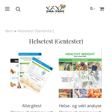
0,-
Hjem
»
Helsetest (Gentester)
Helsetest (Gentester)
Nullstill
Trykk ENTER for å søke
Allergitest
Helse- og vekt analyse